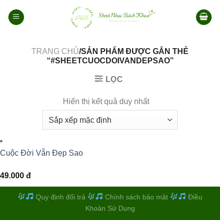
Bỏ
qua
nội
dung
TRANG CHỦ
/SẢN PHẨM ĐƯỢC GẮN THẺ
“#SHEETCUOCDOIVANDEPSAO”
LỌC
Hiển thị kết quả duy nhất
Cuộc Đời Vẫn Đẹp Sao
49.000
đ
Quy định đổi trả
Chính sách bảo mật
Điều
Khoản Sử Dụng