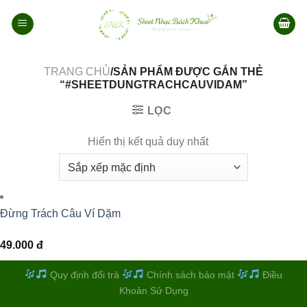
Bỏ
qua
nội
dung
TRANG CHỦ
/SẢN PHẨM ĐƯỢC GẮN THẺ
“#SHEETDUNGTRACHCAUVIDAM”
LỌC
Hiển thị kết quả duy nhất
Đừng Trách Câu Ví Dặm
49.000
đ
Quy định đổi trả
Chính sách bảo mật
Điều
Khoản Sử Dụng