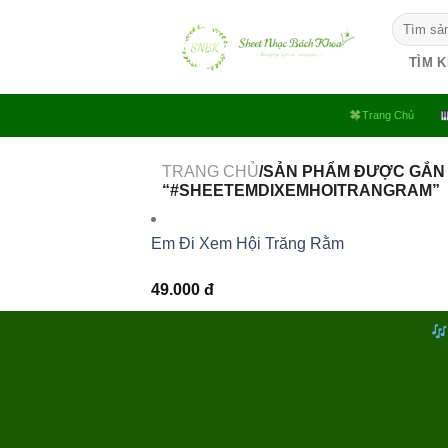
Bỏ
Tìm
qua
kiếm:
nội
TÌM 
dung
Trang Chủ
TRANG CHỦ
/SẢN PHẨM ĐƯỢC GẮN
“#SHEETEMDIXEMHOITRANGRAM”
Em Đi Xem Hội Trăng Rằm
49.000
đ