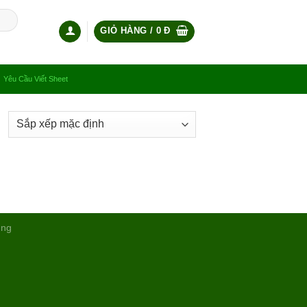
GIỎ HÀNG /
0
Đ
Yêu Cầu Viết Sheet
ụng