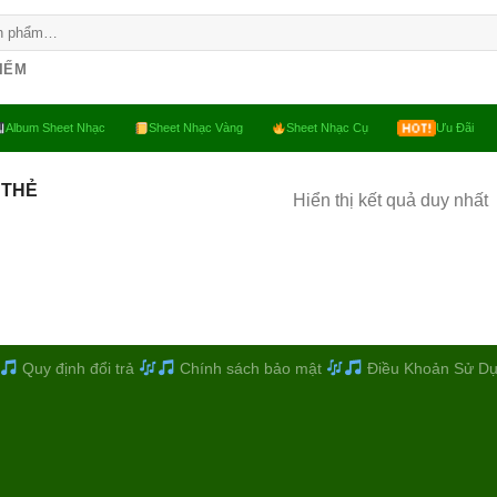
KIẾM
Album Sheet Nhạc
Sheet Nhạc Vàng
Sheet Nhạc Cụ
Ưu Đãi
 THẺ
Hiển thị kết quả duy nhất
Quy định đổi trả
Chính sách bảo mật
Điều Khoản Sử D