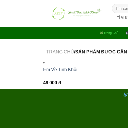
Bỏ
Tìm
qua
kiếm:
nội
TÌM 
dung
Trang Chủ
TRANG CHỦ
/SẢN PHẨM ĐƯỢC GẮN
Em Về Tinh Khôi
49.000
đ