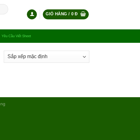
GIỎ HÀNG /
0
Đ
Yêu Cầu Viết Sheet
ụng