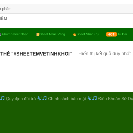
KIẾM
Album Sheet Nhạc
Sheet Nhạc Vàng
Sheet Nhạc Cụ
Ưu Đãi
Hiển thị kết quả duy nhất
 THẺ “#SHEETEMVETINHKHOI”
Quy định đổi trả
Chính sách bảo mật
Điều Khoản Sử D