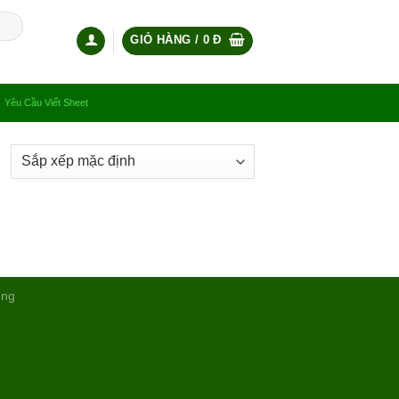
GIỎ HÀNG /
0
Đ
Yêu Cầu Viết Sheet
ụng