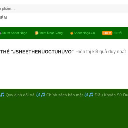
KIẾM
Album Sheet Nhạc
Sheet Nhạc Vàng
Sheet Nhạc Cụ
Ưu Đãi
Hiển thị kết quả duy nhất
 THẺ “#SHEETHENUOCTUHUVO”
Quy định đổi trả
Chính sách bảo mật
Điều Khoản Sử D