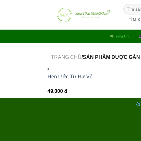
Bỏ
Tìm
qua
kiếm:
nội
TÌM 
dung
Trang Chủ
TRANG CHỦ
/SẢN PHẨM ĐƯỢC GẮN
Hẹn Ước Từ Hư Vô
49.000
đ