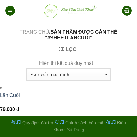
Bỏ
qua
nội
dung
TRANG CHỦ
/SẢN PHẨM ĐƯỢC GẮN THẺ
“#SHEETLANCUOI”
LỌC
Hiển thị kết quả duy nhất
Lần Cuối
79.000
đ
Quy định đổi trả
Chính sách bảo mật
Điều
Khoản Sử Dụng