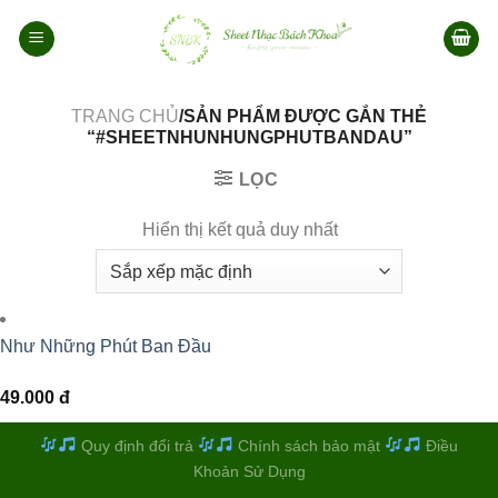
Bỏ
qua
nội
dung
TRANG CHỦ
/SẢN PHẨM ĐƯỢC GẮN THẺ
“#SHEETNHUNHUNGPHUTBANDAU”
LỌC
Hiển thị kết quả duy nhất
Như Những Phút Ban Đầu
49.000
đ
Quy định đổi trả
Chính sách bảo mật
Điều
Khoản Sử Dụng