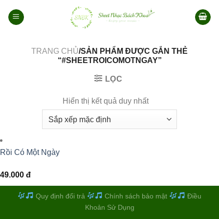
Bỏ
qua
nội
dung
TRANG CHỦ
/SẢN PHẨM ĐƯỢC GẮN THẺ
“#SHEETROICOMOTNGAY”
LỌC
Hiển thị kết quả duy nhất
Rồi Có Một Ngày
49.000
đ
Quy định đổi trả
Chính sách bảo mật
Điều
Khoản Sử Dụng