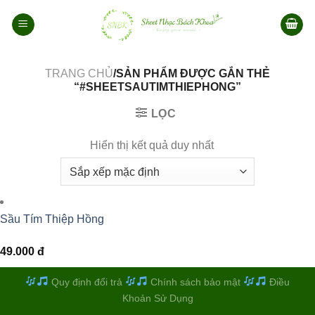
Bỏ
qua
nội
dung
TRANG CHỦ
/SẢN PHẨM ĐƯỢC GẮN THẺ
“#SHEETSAUTIMTHIEPHONG”
LỌC
Hiển thị kết quả duy nhất
Sầu Tím Thiệp Hồng
49.000
đ
Quy định đổi trả
Chính sách bảo mật
Điều
Khoản Sử Dụng