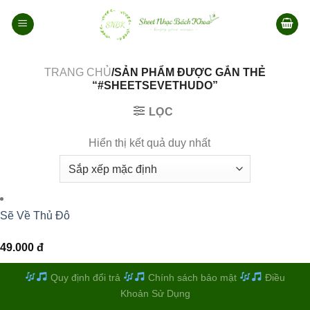
Bỏ
qua
nội
dung
TRANG CHỦ
/SẢN PHẨM ĐƯỢC GẮN THẺ
“#SHEETSEVETHUDO”
LỌC
Hiển thị kết quả duy nhất
Sẽ Về Thủ Đô
49.000
đ
Quy định đổi trả
Chính sách bảo mật
Điều
Khoản Sử Dụng