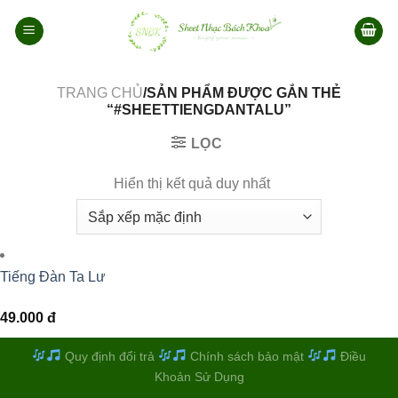
Bỏ
qua
nội
dung
TRANG CHỦ
/SẢN PHẨM ĐƯỢC GẮN THẺ
“#SHEETTIENGDANTALU”
LỌC
Hiển thị kết quả duy nhất
Tiếng Đàn Ta Lư
49.000
đ
Quy định đổi trả
Chính sách bảo mật
Điều
Khoản Sử Dụng