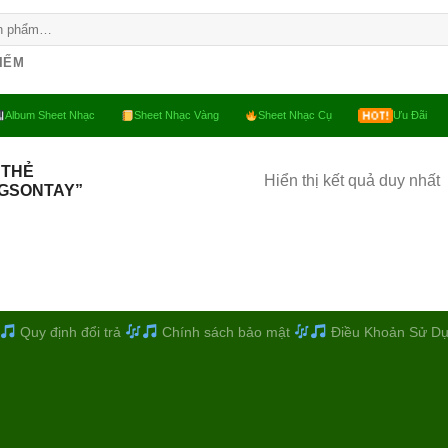
KIẾM
Album Sheet Nhạc
Sheet Nhạc Vàng
Sheet Nhạc Cụ
Ưu Đãi
 THẺ
Hiển thị kết quả duy nhất
GSONTAY”
Quy định đổi trả
Chính sách bảo mật
Điều Khoản Sử D