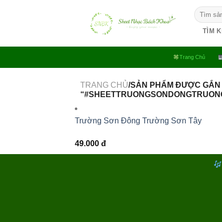
Bỏ
Tìm
qua
kiếm:
nội
TÌM 
dung
Trang Chủ
TRANG CHỦ
/SẢN PHẨM ĐƯỢC GẮN
“#SHEETTRUONGSONDONGTRUON
Trường Sơn Đông Trường Sơn Tây
49.000
đ