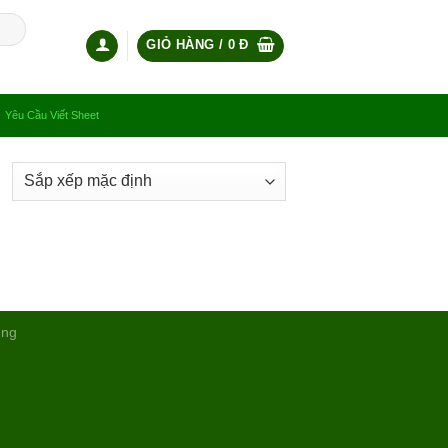
GIỎ HÀNG /
0
Đ
Yêu Cầu Viết Sheet
ụng