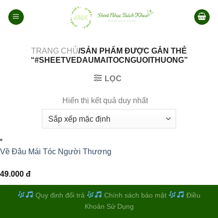
Bỏ
qua
nội
dung
TRANG CHỦ
/SẢN PHẨM ĐƯỢC GẮN THẺ
“#SHEETVEDAUMAITOCNGUOITHUONG”
LỌC
Hiển thị kết quả duy nhất
Về Đâu Mái Tóc Người Thương
49.000
đ
Quy định đổi trả
Chính sách bảo mật
Điều
Khoản Sử Dụng