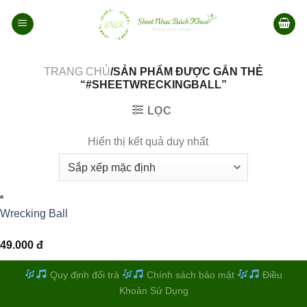
Bỏ
qua
nội
dung
TRANG CHỦ
/SẢN PHẨM ĐƯỢC GẮN THẺ
“#SHEETWRECKINGBALL”
LỌC
Hiển thị kết quả duy nhất
Wrecking Ball
49.000
đ
Quy định đổi trả
Chính sách bảo mật
Điều
Khoản Sử Dụng