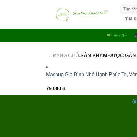
Bỏ
Tìm
qua
kiếm:
nội
TÌM 
dung
Trang Chủ
TRANG CHỦ
/SẢN PHẨM ĐƯỢC GẮN 
Mashup Gia Đình Nhỏ Hạnh Phúc To, Vò
79.000
đ