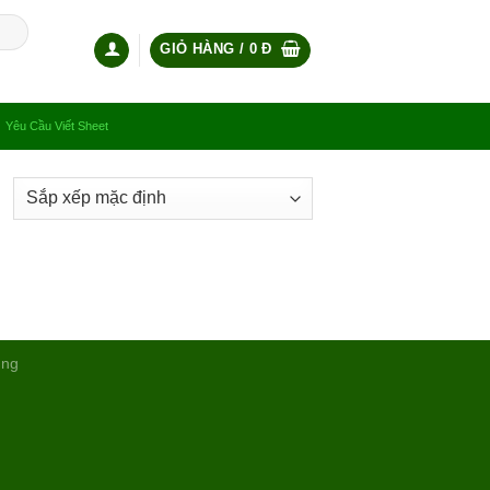
GIỎ HÀNG /
0
Đ
Yêu Cầu Viết Sheet
ụng