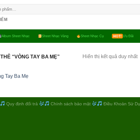
KIẾM
Album Sheet Nhạc
Sheet Nhạc Vàng
Sheet Nhạc Cụ
Ưu Đãi
Hiển thị kết quả duy nhất
THẺ “VÒNG TAY BA MẸ”
ng Tay Ba Mẹ
Quy định đổi trả
Chính sách bảo mật
Điều Khoản Sử D