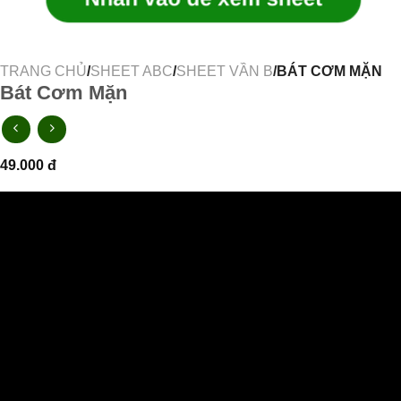
TRANG CHỦ
/
SHEET ABC
/
SHEET VẦN B
/BÁT CƠM MẶN
Bát Cơm Mặn
49.000
đ