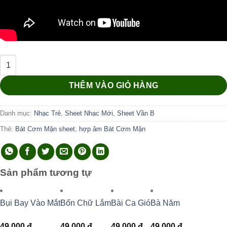
Bát Cơm Mặn số lượng
THÊM VÀO GIỎ HÀNG
Danh mục:
Nhạc Trẻ
,
Sheet Nhạc Mới
,
Sheet Vần B
Thẻ:
Bát Cơm Mặn sheet
,
hợp âm Bát Cơm Mặn
Sản phẩm tương tự
Bụi Bay Vào Mắt
Bốn Chữ Lắm
Bài Ca Gió
Bà Năm
49.000
đ
49.000
đ
49.000
đ
49.000
đ