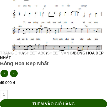
TRANG CHỦ
/
SHEET ABC
/
SHEET VẦN B
/BÔNG HOA ĐẸP
NHẤT
Bông Hoa Đẹp Nhất
49.000
đ
Bông Hoa Đẹp Nhất số lượng
THÊM VÀO GIỎ HÀNG