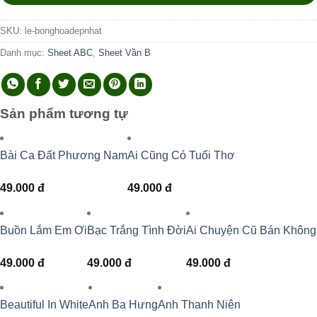
SKU:
le-bonghoadepnhat
Danh mục:
Sheet ABC
,
Sheet Vần B
Sản phẩm tương tự
Bài Ca Đất Phương Nam
Ai Cũng Có Tuổi Thơ
49.000
đ
49.000
đ
Buồn Lắm Em Ơi
Bạc Trắng Tình Đời
Ai Chuyện Cũ Bán Không
49.000
đ
49.000
đ
49.000
đ
Beautiful In White
Anh Ba Hưng
Anh Thanh Niên