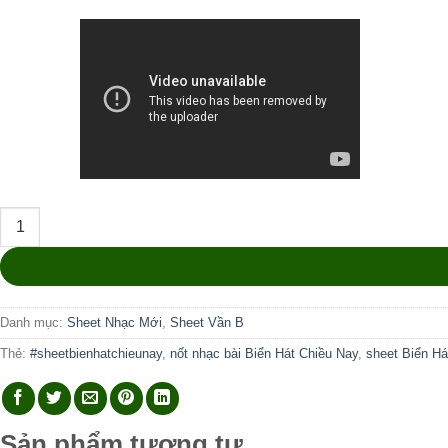
Biển Hát Chiều Nay số lượng
Danh mục:
Sheet Nhạc Mới
,
Sheet Vần B
Thẻ:
#sheetbienhatchieunay
,
nốt nhạc bài Biển Hát Chiều Nay
,
sheet Biển Há
Sản phẩm tương tự