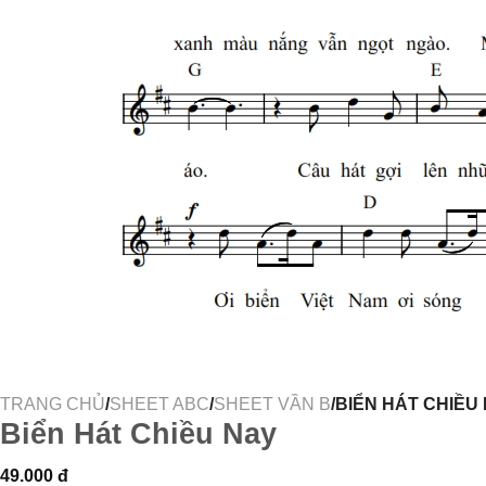
TRANG CHỦ
/
SHEET ABC
/
SHEET VẦN B
/BIỂN HÁT CHIỀU
Biển Hát Chiều Nay
49.000
đ