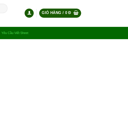
GIỎ HÀNG /
0
Đ
Yêu Cầu Viết Sheet