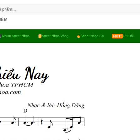
KIẾM
Album Sheet Nhạc
Sheet Nhạc Vàng
Sheet Nhạc Cụ
Ưu Đãi