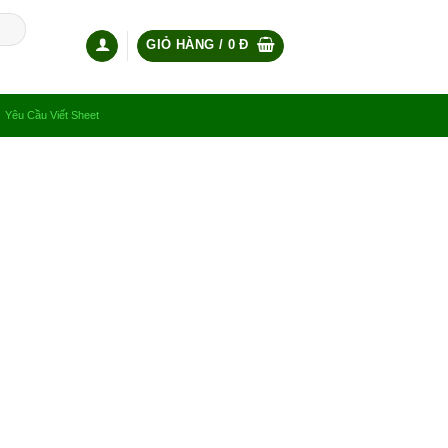
GIỎ HÀNG /
0
Đ
Yêu Cầu Viết Sheet