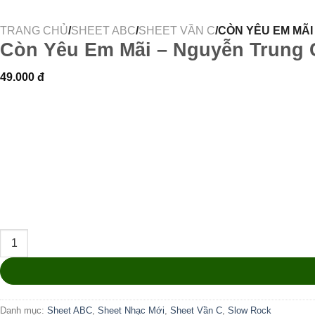
TRANG CHỦ
/
SHEET ABC
/
SHEET VẦN C
/CÒN YÊU EM MÃ
Còn Yêu Em Mãi – Nguyễn Trung
49.000
đ
Còn Yêu Em Mãi - Nguyễn Trung Cang số lượng
Danh mục:
Sheet ABC
,
Sheet Nhạc Mới
,
Sheet Vần C
,
Slow Rock