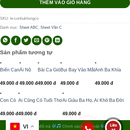
THÊM VÀO GIỎ HÀNG
SKU:
le-conhukhongco
Danh mục:
Sheet ABC
,
Sheet Vần C
Sản phẩm tương tự
Biển Cạn
Ái Nộ
Bài Ca Gió
Bụi Bay Vào Mắt
Anh Ba Khía
49.000
đ
49.000
đ
49.000
đ
49.000
đ
49.000
đ
Con Cò
Ai Cũng Có Tuổi Thơ
Ai Giàu Ba Họ, Ai Khó Ba Đời
49.000
đ
49.000
đ
49.000
đ
VI
Quy định đổi trả
Chính sách bảo mật
Điều