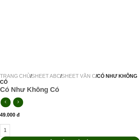
TRANG CHỦ
/
SHEET ABC
/
SHEET VẦN C
/CÓ NHƯ KHÔNG
CÓ
Có Như Không Có
49.000
đ
Có Như Không Có số lượng