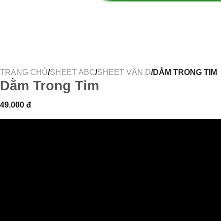
TRANG CHỦ
/
SHEET ABC
/
SHEET VẦN D
/DẰM TRONG TIM
Dằm Trong Tim
49.000
đ