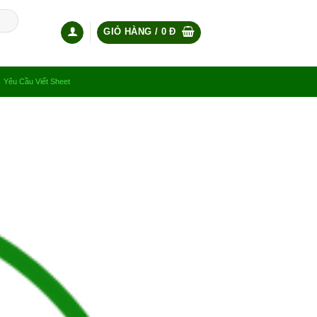
GIỎ HÀNG /
0
Đ
Yêu Cầu Viết Sheet