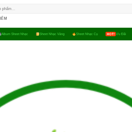
KIẾM
Album Sheet Nhạc
Sheet Nhạc Vàng
Sheet Nhạc Cụ
Ưu Đãi