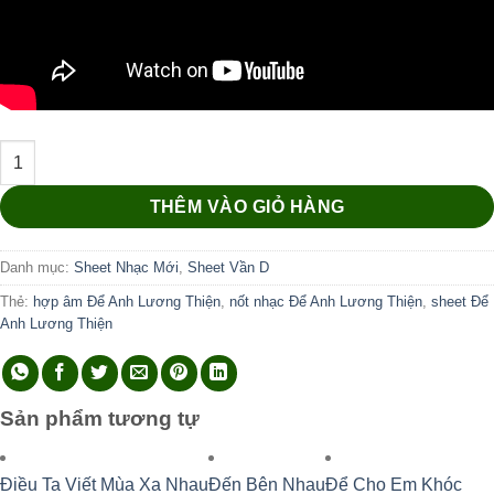
Để Anh Lương Thiện số lượng
THÊM VÀO GIỎ HÀNG
Danh mục:
Sheet Nhạc Mới
,
Sheet Vần D
Thẻ:
hợp âm Để Anh Lương Thiện
,
nốt nhạc Để Anh Lương Thiện
,
sheet Để
Anh Lương Thiện
Sản phẩm tương tự
Điều Ta Viết Mùa Xa Nhau
Đến Bên Nhau
Để Cho Em Khóc