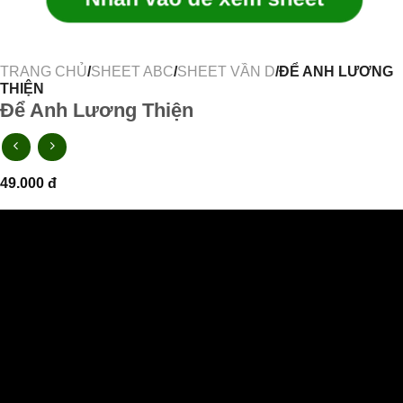
TRANG CHỦ
/
SHEET ABC
/
SHEET VẦN D
/ĐỂ ANH LƯƠNG
THIỆN
Để Anh Lương Thiện
49.000
đ