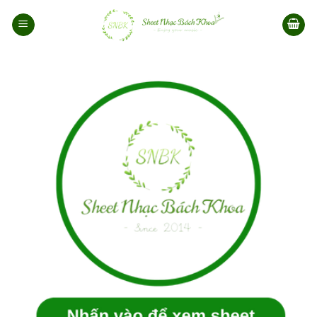
Bỏ
qua
nội
dung