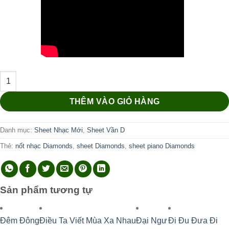
Diamonds số lượng
THÊM VÀO GIỎ HÀNG
Danh mục:
Sheet Nhạc Mới
,
Sheet Vần D
Thẻ:
nốt nhạc Diamonds
,
sheet Diamonds
,
sheet piano Diamonds
Sản phẩm tương tự
Đêm Đông
Điều Ta Viết Mùa Xa Nhau
Đại Ngư
Đi Đu Đưa Đi