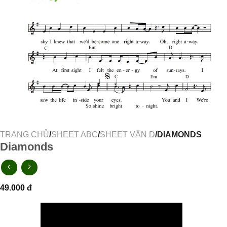
TRANG CHỦ
/
SHEET ABC
/
SHEET VẦN D
/DIAMONDS
Diamonds
49.000
đ