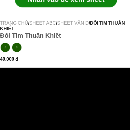
TRANG CHỦ
/
SHEET ABC
/
SHEET VẦN D
/ĐÔI TIM THUẦN
KHIẾT
Đôi Tim Thuần Khiết
49.000
đ