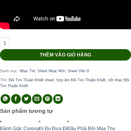
Đôi Tim Thuần Khiết số lượng
THÊM VÀO GIỎ HÀNG
Danh mục:
Nhạc Trẻ
,
Sheet Nhạc Mới
,
Sheet Vần D
Thẻ:
Đôi Tim Thuần Khiết sheet
,
hợp âm Đôi Tim Thuần Khiết
,
nốt nhạc Đôi
Tim Thuần Khiết
Sản phẩm tương tự
Đánh Giặc Corona
Đi Đu Đưa Đi
Đâu Phải Bởi Mùa Thu