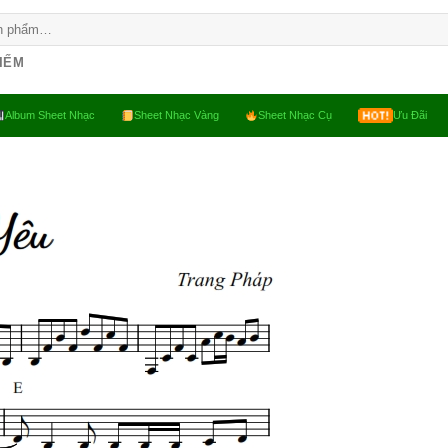
KIẾM
Album Sheet Nhạc
Sheet Nhạc Vàng
Sheet Nhạc Cụ
Ưu Đãi