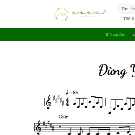
Bỏ
Tìm
qua
kiếm:
nội
TÌM 
dung
Trang Chủ