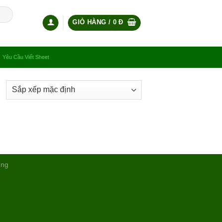
GIỎ HÀNG /
0
Đ
Yêu Cầu Viết Sheet
ụng