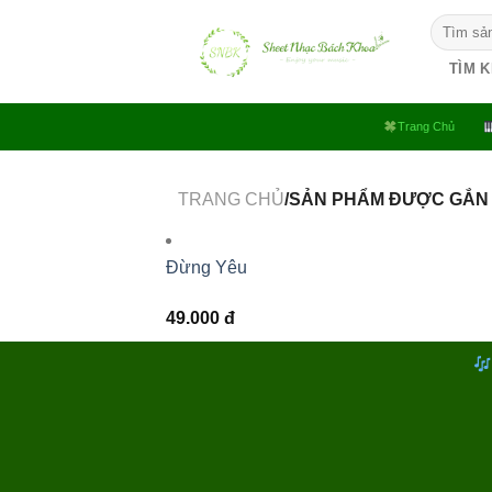
Bỏ
Tìm
qua
kiếm:
nội
TÌM 
dung
Trang Chủ
TRANG CHỦ
/SẢN PHẨM ĐƯỢC GẮN
Đừng Yêu
49.000
đ