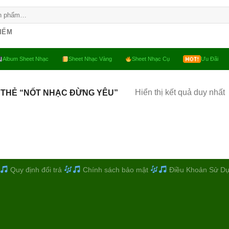
KIẾM
Album Sheet Nhạc
Sheet Nhạc Vàng
Sheet Nhạc Cụ
Ưu Đãi
Hiển thị kết quả duy nhất
 THẺ “NỐT NHẠC ĐỪNG YÊU”
Quy định đổi trả
Chính sách bảo mật
Điều Khoản Sử D