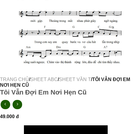
TRANG CHỦ
/
SHEET ABC
/
SHEET VẦN T
/TÔI VẪN ĐỢI EM
NƠI HẸN CŨ
Tôi Vẫn Đợi Em Nơi Hẹn Cũ
49.000
đ