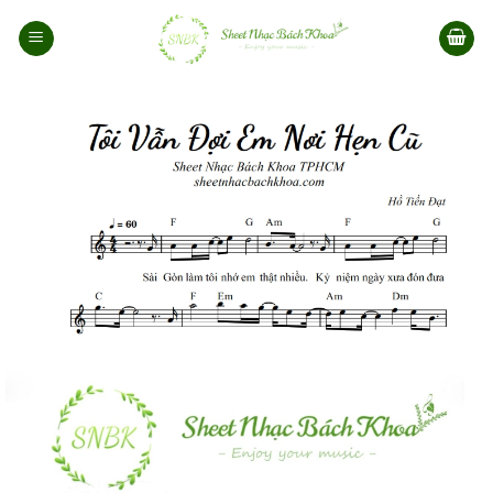
Bỏ
qua
nội
dung