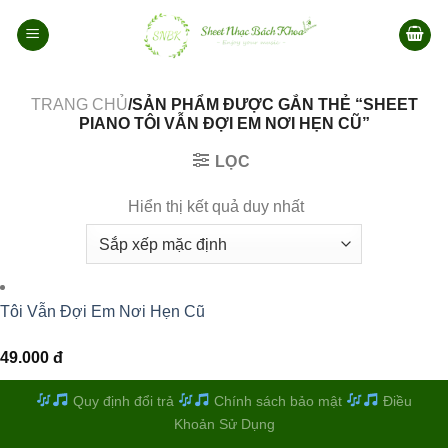
Bỏ
qua
nội
dung
TRANG CHỦ
/SẢN PHẨM ĐƯỢC GẮN THẺ “SHEET
PIANO TÔI VẪN ĐỢI EM NƠI HẸN CŨ”
LỌC
Hiển thị kết quả duy nhất
Tôi Vẫn Đợi Em Nơi Hẹn Cũ
49.000
đ
Quy định đổi trả
Chính sách bảo mật
Điều
Khoản Sử Dụng