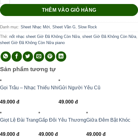
THÊM VÀO GIỎ HÀNG
Danh mục:
Sheet Nhạc Mới
,
Sheet Vần G
,
Slow Rock
Thẻ:
nốt nhạc sheet Giờ Đã Không Còn Nữa
,
sheet Giờ Đã Không Còn Nữa
,
sheet Giờ Đã Không Còn Nữa piano
Sản phẩm tương tự
Gọi Trâu – Nhạc Thiếu Nhi
Gửi Người Yêu Cũ
49.000
đ
49.000
đ
Giọt Lệ Đài Trang
Gấp Đôi Yêu Thương
Giữa Đêm Bật Khóc
49.000
đ
49.000
đ
49.000
đ