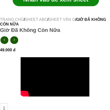
TRANG CHỦ
/
SHEET ABC
/
SHEET VẦN G
/GIỜ ĐÃ KHÔNG
CÒN NỮA
Giờ Đã Không Còn Nữa
49.000
đ
Giờ Đã Không Còn Nữa số lượng