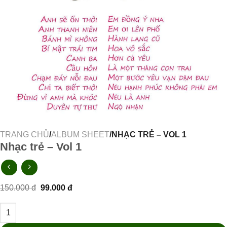
TRANG CHỦ
/
ALBUM SHEET
/NHẠC TRẺ – VOL 1
Nhạc trẻ – Vol 1
Giá
Giá
150.000
đ
99.000
đ
gốc
hiện
là:
tại
Nhạc trẻ - Vol 1 số lượng
150.000 đ.
là:
99.000 đ.