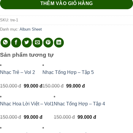
THÊM VÀO GIỎ HÀNG
SKU:
tre-1
Danh mục:
Album Sheet
Sản phẩm tương tự
Nhạc Trẻ – Vol 2
Nhạc Tổng Hợp – Tập 5
Giá
Giá
Giá
Giá
150.000
đ
99.000
đ
150.000
đ
99.000
đ
gốc
hiện
gốc
hiện
là:
tại
là:
tại
150.000 đ.
là:
150.000 đ.
là:
99.000 đ.
99.000 đ.
Nhạc Hoa Lời Việt – Vol1
Nhạc Tổng Hợp – Tập 4
Giá
Giá
Giá
Giá
150.000
đ
99.000
đ
150.000
đ
99.000
đ
gốc
hiện
gốc
hiện
là:
tại
là:
tại
150.000 đ.
là:
150.000 đ.
là: