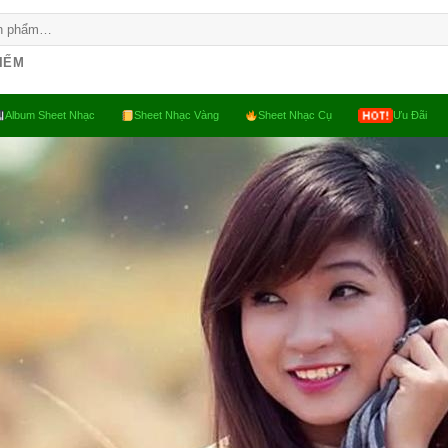
KIẾM
Album Sheet Nhạc
Sheet Nhạc Vàng
Sheet Nhạc Cụ
Ưu Đãi