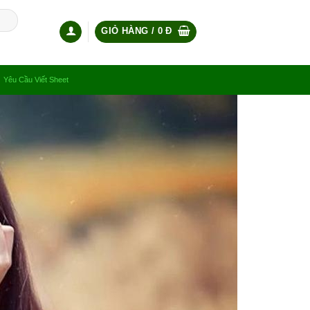
GIỎ HÀNG /
0
Đ
Yêu Cầu Viết Sheet