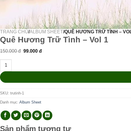
TRANG CHỦ
/
ALBUM SHEET
/QUÊ HƯƠNG TRỮ TÌNH – VOL
Quê Hương Trữ Tình – Vol 1
Giá
Giá
150.000
đ
99.000
đ
gốc
hiện
là:
tại
Quê Hương Trữ Tình - Vol 1 số lượng
150.000 đ.
là:
99.000 đ.
SKU:
trutinh-1
Danh mục:
Album Sheet
Sản phẩm tương tự