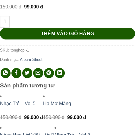
Giá
Giá
150.000
đ
99.000
đ
gốc
hiện
là:
tại
Nhạc Tổng Hợp - Vol 1 số lượng
150.000 đ.
là:
99.000 đ.
THÊM VÀO GIỎ HÀNG
SKU:
tonghop -1
Danh mục:
Album Sheet
Sản phẩm tương tự
Nhạc Trẻ – Vol 5
Hạ Mơ Màng
Giá
Giá
Giá
Giá
150.000
đ
99.000
đ
150.000
đ
99.000
đ
gốc
hiện
gốc
hiện
là:
tại
là:
tại
150.000 đ.
là:
150.000 đ.
là:
99.000 đ.
99.000 đ.