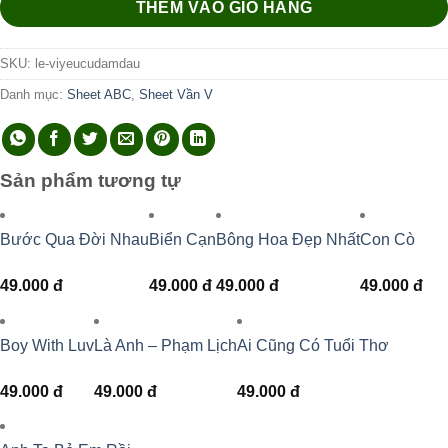
THÊM VÀO GIỎ HÀNG
SKU:
le-viyeucudamdau
Danh mục:
Sheet ABC
,
Sheet Vần V
Sản phẩm tương tự
Bước Qua Đời Nhau
Biển Cạn
Bông Hoa Đẹp Nhất
Con Cò
49.000
đ
49.000
đ
49.000
đ
49.000
đ
Boy With Luv
Là Anh – Phạm Lịch
Ai Cũng Có Tuổi Thơ
49.000
đ
49.000
đ
49.000
đ