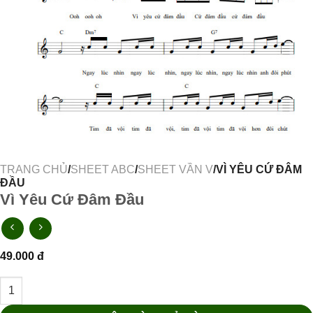
TRANG CHỦ
/
SHEET ABC
/
SHEET VẦN V
/VÌ YÊU CỨ ĐÂM
ĐẦU
Vì Yêu Cứ Đâm Đầu
49.000
đ
Vì Yêu Cứ Đâm Đầu số lượng