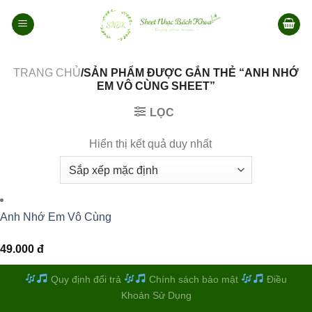
Bỏ
qua
nội
dung
TRANG CHỦ
/SẢN PHẨM ĐƯỢC GẮN THẺ “ANH NHỚ
EM VÔ CÙNG SHEET”
LỌC
Hiển thị kết quả duy nhất
Anh Nhớ Em Vô Cùng
49.000
đ
Quy định đổi trả
Chính sách bảo mật
Điều
Khoản Sử Dụng