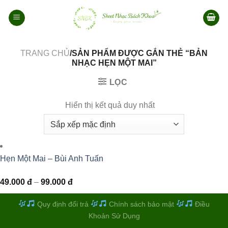
Bỏ
qua
nội
dung
TRANG CHỦ
/SẢN PHẨM ĐƯỢC GẮN THẺ “BẢN
NHẠC HẸN MỘT MAI”
LỌC
Hiển thị kết quả duy nhất
Hẹn Một Mai – Bùi Anh Tuấn
Khoảng
49.000
đ
–
99.000
đ
giá:
từ
49.000 đ
Quy định đổi trả
Chính sách bảo mật
Điều
đến
Khoản Sử Dụng
99.000 đ