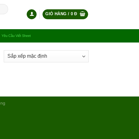
GIỎ HÀNG /
0
Đ
Yêu Cầu Viết Sheet
ụng