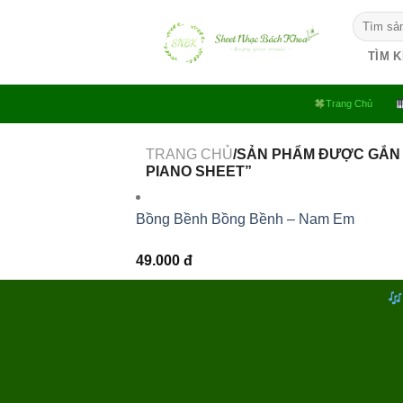
Bỏ
Tìm
qua
kiếm:
nội
TÌM 
dung
Trang Chủ
TRANG CHỦ
/SẢN PHẨM ĐƯỢC GẮN
PIANO SHEET”
Bồng Bềnh Bồng Bềnh – Nam Em
49.000
đ