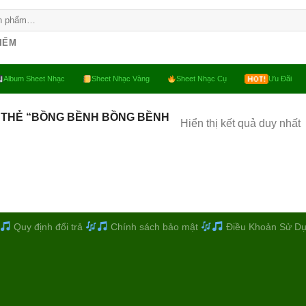
KIẾM
Album Sheet Nhạc
Sheet Nhạc Vàng
Sheet Nhạc Cụ
Ưu Đãi
 THẺ “BỒNG BỀNH BỒNG BỀNH
Hiển thị kết quả duy nhất
Quy định đổi trả
Chính sách bảo mật
Điều Khoản Sử D