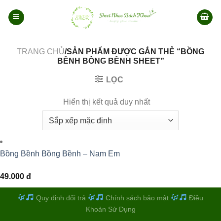
Bỏ
qua
nội
dung
TRANG CHỦ
/SẢN PHẨM ĐƯỢC GẮN THẺ “BỒNG
BỀNH BỒNG BỀNH SHEET”
LỌC
Hiển thị kết quả duy nhất
Bồng Bềnh Bồng Bềnh – Nam Em
49.000
đ
Quy định đổi trả
Chính sách bảo mật
Điều
Khoản Sử Dụng