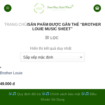
Bỏ
qua
nội
dung
TRANG CHỦ
/SẢN PHẨM ĐƯỢC GẮN THẺ “BROTHER
LOUIE MUSIC SHEET”
LỌC
Hiển thị kết quả duy nhất
Brother Louie
49.000
đ
Quy định đổi trả
Chính sách bảo mật
Điều
Khoản Sử Dụng