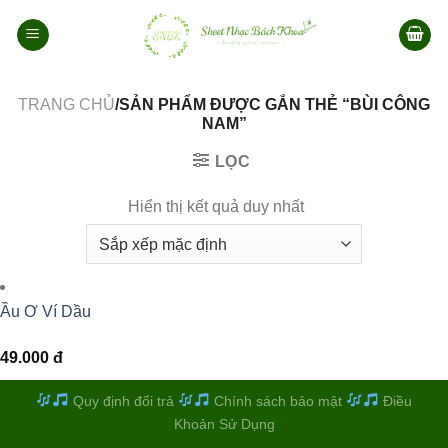
Bỏ
qua
nội
dung
TRANG CHỦ
/SẢN PHẨM ĐƯỢC GẮN THẺ “BÙI CÔNG
NAM”
LỌC
Hiển thị kết quả duy nhất
Ầu Ơ Ví Dầu
49.000
đ
Quy định đổi trả
Chính sách bảo mật
Điều
Khoản Sử Dụng