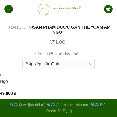
Bỏ
qua
nội
dung
TRANG CHỦ
/SẢN PHẨM ĐƯỢC GẮN THẺ “CẢM ÂM
NGỠ”
LỌC
Hiển thị kết quả duy nhất
Ngỡ
49.000
đ
Quy định đổi trả
Chính sách bảo mật
Điều
Khoản Sử Dụng