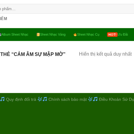
KIẾM
Album Sheet Nhạc
Sheet Nhạc Vàng
Sheet Nhạc Cụ
Ưu Đãi
Hiển thị kết quả duy nhất
 THẺ “CẢM ÂM SỰ MẬP MỜ”
Quy định đổi trả
Chính sách bảo mật
Điều Khoản Sử D