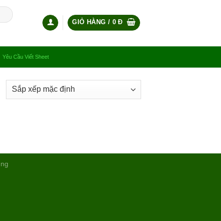
GIỎ HÀNG /
0
Đ
Yêu Cầu Viết Sheet
ụng