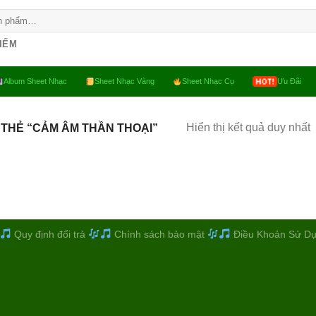
KIẾM
Album Sheet Nhạc
Sheet Nhạc Vàng
Sheet Nhạc Cụ
Ưu Đãi
Hiển thị kết quả duy nhất
THẺ “CẢM ÂM THẦN THOẠI”
Quy định đổi trả
Chính sách bảo mật
Điều Khoản Sử D