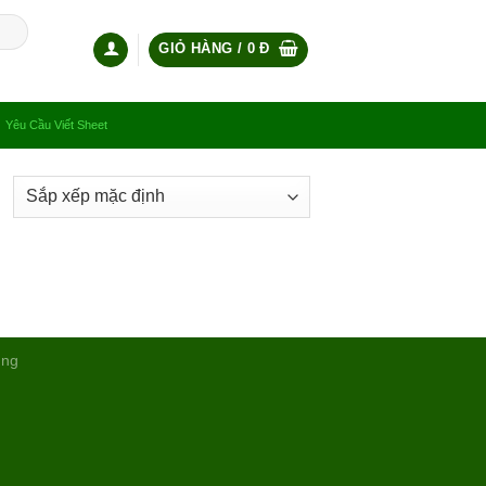
GIỎ HÀNG /
0
Đ
Yêu Cầu Viết Sheet
ụng