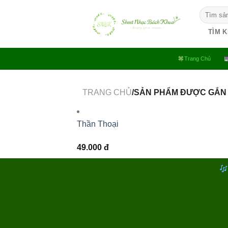
Bỏ
Tìm
qua
kiếm:
nội
TÌM 
dung
Trang Chủ
TRANG CHỦ
/SẢN PHẨM ĐƯỢC GẮN 
Thần Thoại
49.000
đ