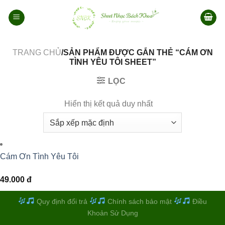
Bỏ
qua
nội
dung
TRANG CHỦ
/SẢN PHẨM ĐƯỢC GẮN THẺ “CÁM ƠN
TÌNH YÊU TÔI SHEET”
LỌC
Hiển thị kết quả duy nhất
Cám Ơn Tình Yêu Tôi
49.000
đ
Quy định đổi trả
Chính sách bảo mật
Điều
Khoản Sử Dụng