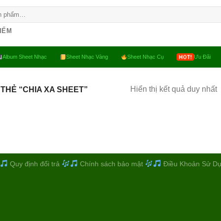
KIẾM
Album Sheet Nhạc
Sheet Nhạc Vàng
Sheet Nhạc Cụ
Ưu Đãi
Hiển thị kết quả duy nhất
THẺ “CHIA XA SHEET”
Quy định đổi trả
Chính sách bảo mật
Điều Khoản Sử D