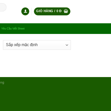
GIỎ HÀNG /
0
Đ
Yêu Cầu Viết Sheet
ụng