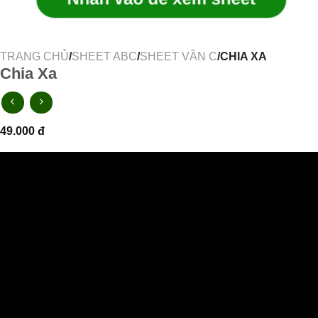
TRANG CHỦ
/
SHEET ABC
/
SHEET VẦN C
/CHIA XA
Chia Xa
49.000
đ