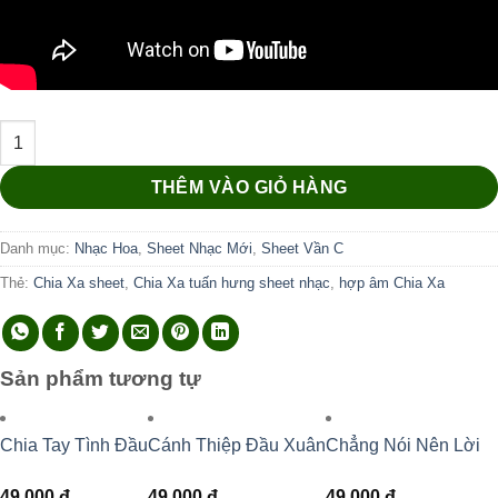
Chia Xa số lượng
THÊM VÀO GIỎ HÀNG
Danh mục:
Nhạc Hoa
,
Sheet Nhạc Mới
,
Sheet Vần C
Thẻ:
Chia Xa sheet
,
Chia Xa tuấn hưng sheet nhạc
,
hợp âm Chia Xa
Sản phẩm tương tự
Chia Tay Tình Đầu
Cánh Thiệp Đầu Xuân
Chẳng Nói Nên Lời
49.000
đ
49.000
đ
49.000
đ