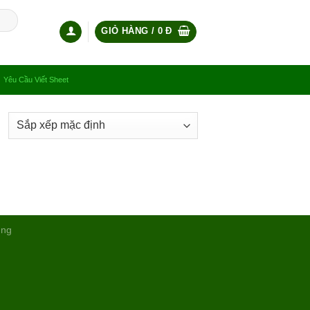
GIỎ HÀNG /
0
Đ
Yêu Cầu Viết Sheet
ụng