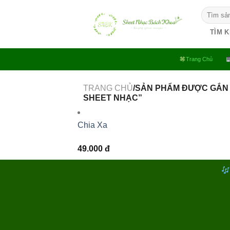
Bỏ
Tìm
qua
kiếm:
nội
TÌM 
dung
Trang Chủ
TRANG CHỦ
/SẢN PHẨM ĐƯỢC GẮN 
SHEET NHẠC”
Chia Xa
49.000
đ