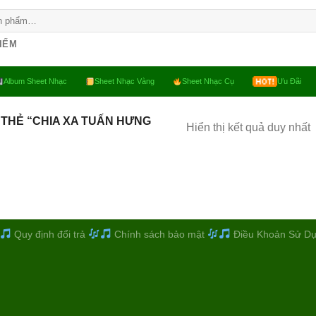
KIẾM
Album Sheet Nhạc
Sheet Nhạc Vàng
Sheet Nhạc Cụ
Ưu Đãi
THẺ “CHIA XA TUẤN HƯNG
Hiển thị kết quả duy nhất
Quy định đổi trả
Chính sách bảo mật
Điều Khoản Sử D