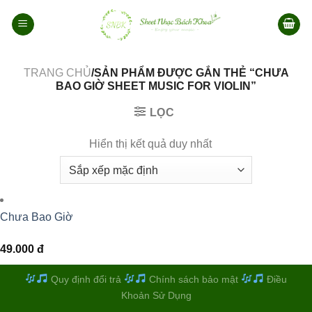
Bỏ
qua
nội
dung
TRANG CHỦ
/SẢN PHẨM ĐƯỢC GẮN THẺ “CHƯA
BAO GIỜ SHEET MUSIC FOR VIOLIN”
LỌC
Hiển thị kết quả duy nhất
Chưa Bao Giờ
49.000
đ
Quy định đổi trả
Chính sách bảo mật
Điều
Khoản Sử Dụng