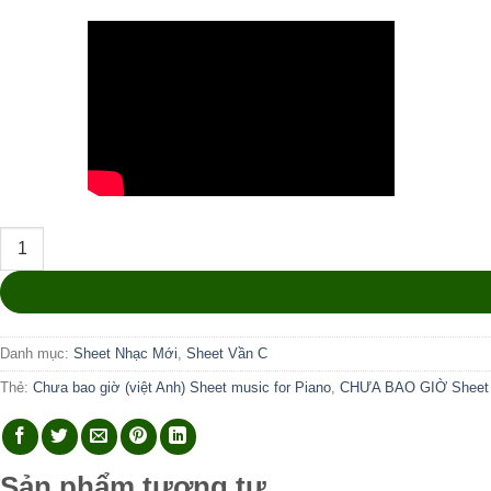
Chưa Bao Giờ số lượng
Danh mục:
Sheet Nhạc Mới
,
Sheet Vần C
Thẻ:
Chưa bao giờ (việt Anh) Sheet music for Piano
,
CHƯA BAO GIỜ Sheet mu
Sản phẩm tương tự