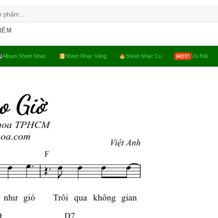
KIẾM
Album Sheet Nhạc
Sheet Nhạc Vàng
Sheet Nhạc Cụ
Ưu Đãi