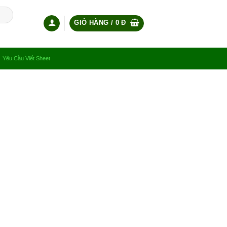
GIỎ HÀNG /
0
Đ
Yêu Cầu Viết Sheet