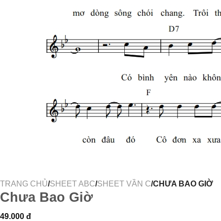
TRANG CHỦ
/
SHEET ABC
/
SHEET VẦN C
/CHƯA BAO GIỜ
Chưa Bao Giờ
49.000
đ