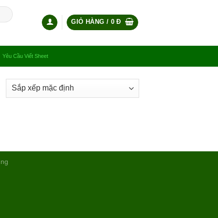
GIỎ HÀNG /
0
Đ
Yêu Cầu Viết Sheet
ụng