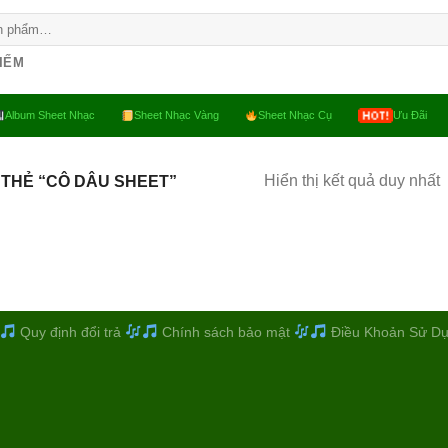
KIẾM
Album Sheet Nhạc
Sheet Nhạc Vàng
Sheet Nhạc Cụ
Ưu Đãi
Hiển thị kết quả duy nhất
THẺ “CÔ DÂU SHEET”
Quy định đổi trả
Chính sách bảo mật
Điều Khoản Sử D